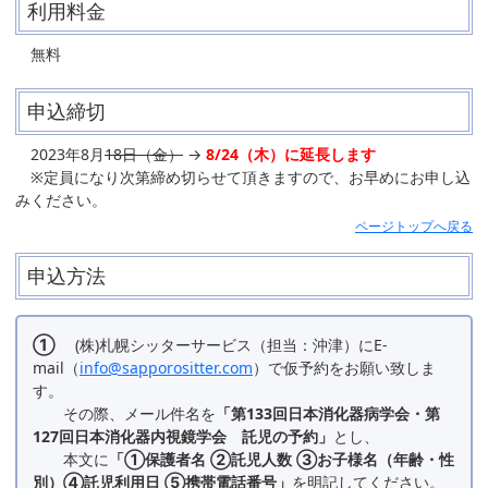
利用料金
無料
申込締切
2023年8月
18日（金）
→
8/24（木）に延長します
※定員になり次第締め切らせて頂きますので、お早めにお申し込
みください。
ページトップへ戻る
申込方法
①
(株)札幌シッターサービス（担当：沖津）にE-
mail（
info@sapporositter.com
）で仮予約をお願い致しま
す。
その際、メール件名を
「第133回日本消化器病学会・第
127回日本消化器内視鏡学会 託児の予約」
とし、
本文に
「①保護者名 ②託児人数 ③お子様名（年齢・性
別）④託児利用日 ⑤携帯電話番号」
を明記してください。